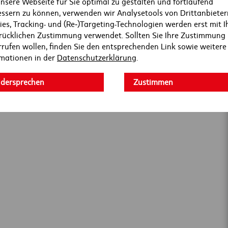
nsere Webseite für Sie optimal zu gestalten und fortlaufend
essern zu können, verwenden wir Analysetools von Drittanbieter
es, Tracking- und (Re‑)Targeting-Technologien werden erst mit I
rücklichen Zustimmung verwendet. Sollten Sie Ihre Zustimmung
rufen wollen, finden Sie den entsprechenden Link sowie weitere
rmationen in der
Datenschutzerklärung
.
dersprechen
Zustimmen