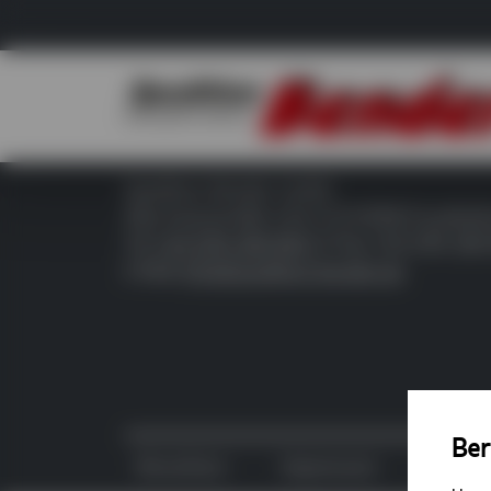
Spedition Bender GmbH
Alte Eisenstraße 2-24 // D-57258 Freudenb
Tel
+49 2734 284-800
// Fax +49 2734 28
E-Mail
info@spedition-bender.de
Ber
Broschüre
Impressum
Daten