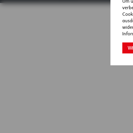
Um u
verb
Cooki
ausd
wider
Info
Wi