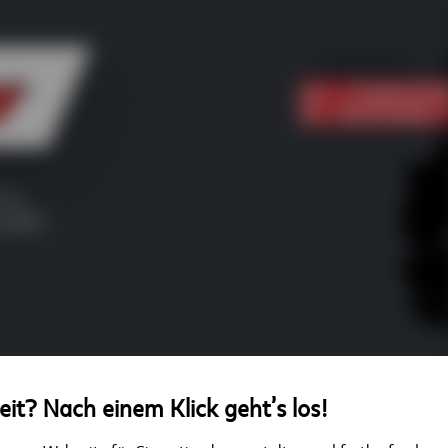
Unternehmen
L
Fuhrpark
AN 4 STANDORTEN
DA. EUROPAWEIT F
erg
4-8080
eit? Nach einem Klick geht’s los!
schutzerklärung
AGB-BSK Kran + Transport 2020